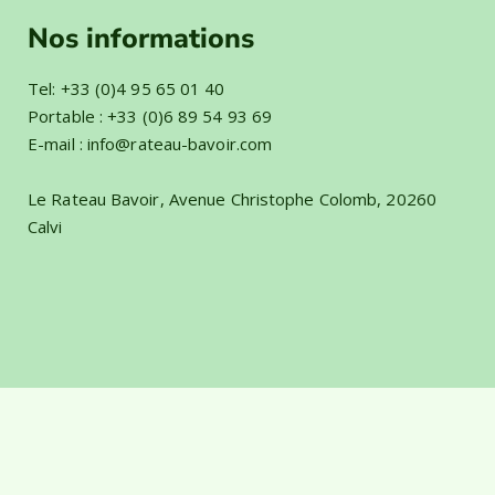
Français
▼
Nos informations
Tel:
+33 (0)4 95 65 01 40
Portable :
+33 (0)6 89 54 93 69
E-mail :
info@rateau-bavoir.com
Le Rateau Bavoir, Avenue Christophe Colomb, 20260
Calvi
©2023 Made in Corsica par
ideacreazione.
Tous droits